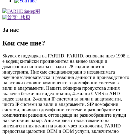
За нас
Кои сме ние?
Skynex е подмарка на FARHD. FARHD, основана през 1998 г.,
е водещ китайски производител на видео звънци и
домофонни системи за сгради с 28 години опит в
индустрията. Ние сме специализирани в независимата
научноизследователска и развойна дейност и производството
на всички основни компоненти за домофонни системи за
вили и апартаменти. Нашата обширна продуктова линия
включва безжични видео звънци, 4-жилни CVBS и AHD
видео звънци, 2-жилни IP системи за вили и апартаменти,
чисто IP системи за вили и апартаменти, SIP домофонни
системи, не-видео домофонни системи и разнообразие от
комплектни решения, отговарящи на разнообразните нужди
на световния пазар. Ангажирана с овластяването на
интелигентния начин на живот чрез технологии, FARHD
предоставя цялостни OEM и ODM услуги, включително