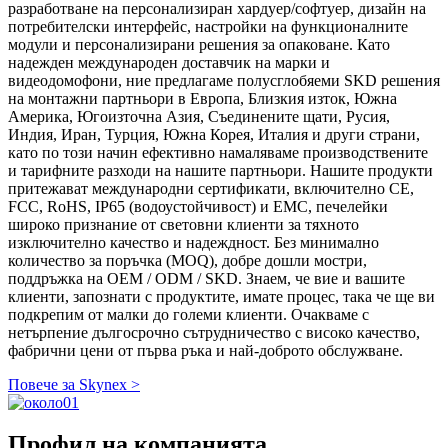
разработване на персонализиран хардуер/софтуер, дизайн на
потребителски интерфейс, настройки на функционалните
модули и персонализирани решения за опаковане. Като
надежден международен доставчик на марки и
видеодомофони, ние предлагаме полусглобяеми SKD решения
на монтажни партньори в Европа, Близкия изток, Южна
Америка, Югоизточна Азия, Съединените щати, Русия,
Индия, Иран, Турция, Южна Корея, Италия и други страни,
като по този начин ефективно намаляваме производствените
и тарифните разходи на нашите партньори. Нашите продукти
притежават международни сертификати, включително CE,
FCC, RoHS, IP65 (водоустойчивост) и EMC, печелейки
широко признание от световни клиенти за тяхното
изключително качество и надеждност. Без минимално
количество за поръчка (MOQ), добре дошли мостри,
поддръжка на OEM / ODM / SKD. Знаем, че вие ​​и вашите
клиенти, запознати с продуктите, имате процес, така че ще ви
подкрепим от малки до големи клиенти. Очакваме с
нетърпение дългосрочно сътрудничество с високо качество,
фабрични цени от първа ръка и най-доброто обслужване.
Повече за Skynex >
Профил на компанията