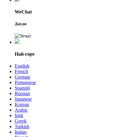
WeChat
Джуди
Най-горе
English
French
German
Portuguese
Spanish
Russian
Japanese
Korean
Arabic
Irish
Greek
Turkish
Italian