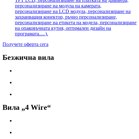
TFT LCD, персонализиране на платката на драйвера,
персонализиране на модула на камерата,
персонализиране на LCD модула, персонализиране на
захранващия конектор, ръчно персонализиране,
персонализиране на етикета на модела, персонализиране
на опаковъчната кутия, оптимален дизайн на
програмата.....).
Получете оферта сега
Безжична вила
Вила „4 Wire“