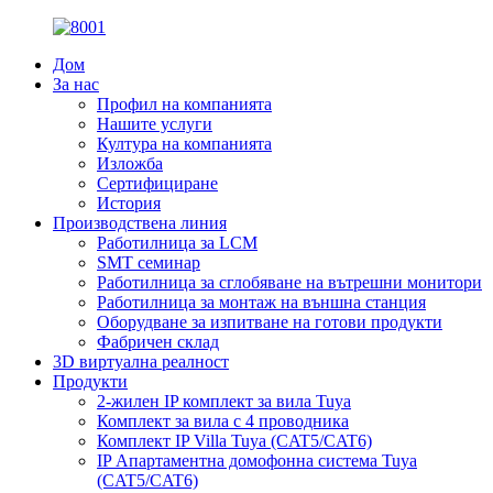
Дом
За нас
Профил на компанията
Нашите услуги
Култура на компанията
Изложба
Сертифициране
История
Производствена линия
Работилница за LCM
SMT семинар
Работилница за сглобяване на вътрешни монитори
Работилница за монтаж на външна станция
Оборудване за изпитване на готови продукти
Фабричен склад
3D виртуална реалност
Продукти
2-жилен IP комплект за вила Tuya
Комплект за вила с 4 проводника
Комплект IP Villa Tuya (CAT5/CAT6)
IP Апартаментна домофонна система Tuya
(CAT5/CAT6)