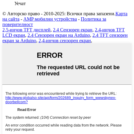
Уечат
© Авторско право - 2010-2025: Всички права запазени.
Карта
на сайта
-
AMP мобилни устройства
-
Политика за
поверителност
2,5-инчов TFT дисплей
,
2.4 Сензорен екран
,
2.4-инчов TFT
LCD екран
,
2.4 Сензорен екран на Arduino
,
2.4 TFT сензорен
екран за Arduino
,
2,4-инчов сензорен екран
,