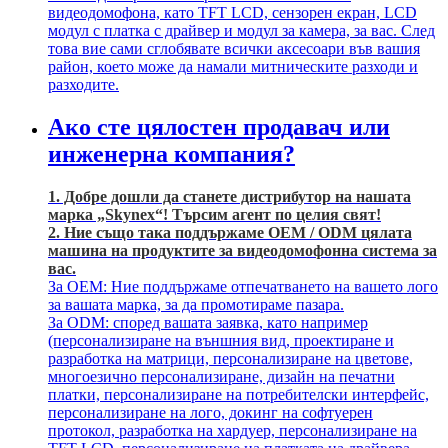
видеодомофона, като TFT LCD, сензорен екран, LCD
модул с платка с драйвер и модул за камера, за вас. След
това вие сами сглобявате всички аксесоари във вашия
район, което може да намали митническите разходи и
разходите.
Ако сте цялостен продавач или
инженерна компания?
1. Добре дошли да станете дистрибутор на нашата
марка „Skynex“! Търсим агент по целия свят!
2. Ние също така поддържаме OEM / ODM цялата
машина на продуктите за видеодомофонна система за
вас.
За OEM: Ние поддържаме отпечатването на вашето лого
за вашата марка, за да промотираме пазара.
За ODM: според вашата заявка, като например
(персонализиране на външния вид, проектиране и
разработка на матрици, персонализиране на цветове,
многоезично персонализиране, дизайн на печатни
платки, персонализиране на потребителски интерфейс,
персонализиране на лого, докинг на софтуерен
протокол, разработка на хардуер, персонализиране на