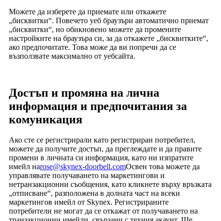
Можете да изберете да приемате или откажете
„бисквитки“. Повечето уеб браузъри автоматично приемат
„бисквитки“, но обикновено можете да промените
настройките на браузъра си, за да откажете „бисквитките“,
ако предпочитате. Това може да ви попречи да се
възползвате максимално от уебсайта.
Достъп и промяна на лична
информация и предпочитания за
комуникация
Ако сте се регистрирали като регистриран потребител,
можете да получите достъп, да преглеждате и да правите
промени в личната си информация, като ни изпратите
имейл на
rose@skynex-doorbell.com
Освен това можете да
управлявате получаването на маркетингови и
нетранзакционни съобщения, като кликнете върху връзката
„отписване“, разположена в долната част на всеки
маркетингов имейл от Skynex. Регистрираните
потребители не могат да се откажат от получаването на
транзакционни имейли, свързани с техния акаунт. Ще