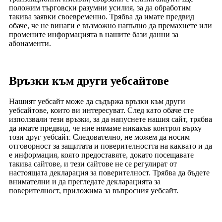
положим търговски разумни усилия, за да обработим
такива заявки своевременно. Трябва да имате предвид
обаче, че не винаги е възможно напълно да премахнете или
промените информацията в нашите бази данни за
абонаменти.
Връзки към други уебсайтове
Нашият уебсайт може да съдържа връзки към други
уебсайтове, които ви интересуват. След като обаче сте
използвали тези връзки, за да напуснете нашия сайт, трябва
да имате предвид, че ние нямаме никакъв контрол върху
този друг уебсайт. Следователно, не можем да носим
отговорност за защитата и поверителността на каквато и да
е информация, която предоставяте, докато посещавате
такива сайтове, и тези сайтове не се регулират от
настоящата декларация за поверителност. Трябва да бъдете
внимателни и да прегледате декларацията за
поверителност, приложима за въпросния уебсайт.