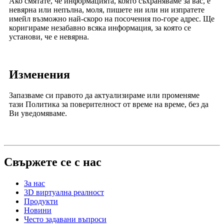
Ако смятате, че информацията, която съхраняваме за вас, е
невярна или непълна, моля, пишете ни или ни изпратете
имейл възможно най-скоро на посочения по-горе адрес. Ще
коригираме незабавно всяка информация, за която се
установи, че е невярна.
Изменения
Запазваме си правото да актуализираме или променяме
тази Политика за поверителност от време на време, без да
Ви уведомяваме.
Свържете се с нас
За нас
3D виртуална реалност
Продукти
Новини
Често задавани въпроси