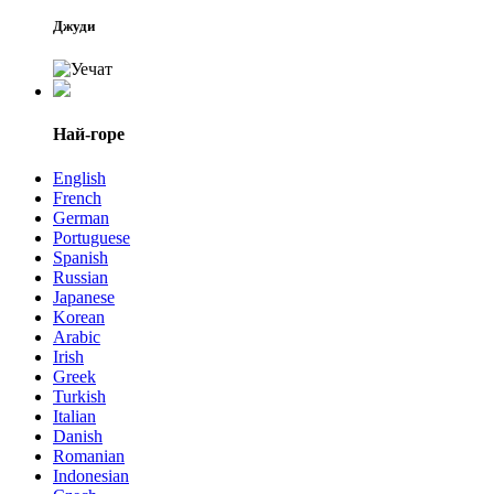
Джуди
Най-горе
English
French
German
Portuguese
Spanish
Russian
Japanese
Korean
Arabic
Irish
Greek
Turkish
Italian
Danish
Romanian
Indonesian