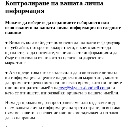
Контролиране на вашата лична
информация
Можете да изберете да ограничите събирането или
използването на вашата лична информация по следните
начини:
● Винаги, когато бъдете помолени да попълните формуляр
на уебсайта, потърсете квадратчето, в което можете да
щракнете, за да посочите, че не желаете информацията да
бъде използвана от никого за целите на директния
маркетинг
● Ако преди това сте се съгласили да използваме личната
ви информация за целите на директния маркетинг, можете
да промените решението си по всяко време, като ни пишете
или ни изпратите имейл на
rose@skynex-doorbell.com
или
като се отпишете, използвайки връзката в нашите имейли.
Няма да продаваме, разпространяваме или отдаваме под
наем вашата лична информация на трети страни, освен ако
нямаме вашето разрешение или не сме задължени по закон
да го направим.