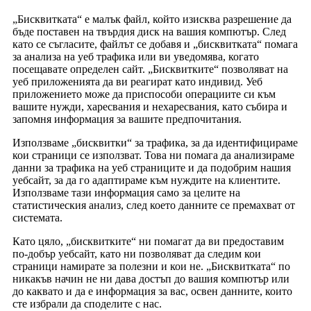
„Бисквитката“ е малък файл, който изисква разрешение да
бъде поставен на твърдия диск на вашия компютър. След
като се съгласите, файлът се добавя и „бисквитката“ помага
за анализа на уеб трафика или ви уведомява, когато
посещавате определен сайт. „Бисквитките“ позволяват на
уеб приложенията да ви реагират като индивид. Уеб
приложението може да приспособи операциите си към
вашите нужди, харесвания и нехаресвания, като събира и
запомня информация за вашите предпочитания.
Използваме „бисквитки“ за трафика, за да идентифицираме
кои страници се използват. Това ни помага да анализираме
данни за трафика на уеб страниците и да подобрим нашия
уебсайт, за да го адаптираме към нуждите на клиентите.
Използваме тази информация само за целите на
статистическия анализ, след което данните се премахват от
системата.
Като цяло, „бисквитките“ ни помагат да ви предоставим
по-добър уебсайт, като ни позволяват да следим кои
страници намирате за полезни и кои не. „Бисквитката“ по
никакъв начин не ни дава достъп до вашия компютър или
до каквато и да е информация за вас, освен данните, които
сте избрали да споделите с нас.