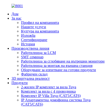
Дом
За нас
Профил на компанията
Нашите услуги
Култура на компанията
Изложба
Сертифициране
История
Производствена линия
Работилница за LCM
SMT семинар
Работилница за сглобяване на вътрешни монитори
Работилница за монтаж на външна станция
Оборудване за изпитване на готови продукти
Фабричен склад
3D виртуална реалност
Продукти
2-жилен IP комплект за вила Tuya
Комплект за вила с 4 проводника
Комплект IP Villa Tuya (CAT5/CAT6)
IP Апартаментна домофонна система Tuya
(CAT5/CAT6)