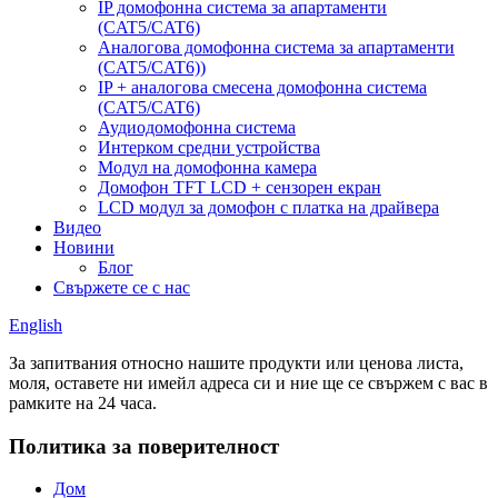
IP домофонна система за апартаменти
(CAT5/CAT6)
Аналогова домофонна система за апартаменти
(CAT5/CAT6))
IP + аналогова смесена домофонна система
(CAT5/CAT6)
Аудиодомофонна система
Интерком средни устройства
Модул на домофонна камера
Домофон TFT LCD + сензорен екран
LCD модул за домофон с платка на драйвера
Видео
Новини
Блог
Свържете се с нас
English
За запитвания относно нашите продукти или ценова листа,
моля, оставете ни имейл адреса си и ние ще се свържем с вас в
рамките на 24 часа.
Политика за поверителност
Дом