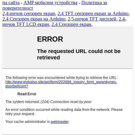
на сайта
-
AMP мобилни устройства
-
Политика за
поверителност
2,4-инчов сензорен екран
,
2.4 TFT сензорен екран за Arduino
,
2.4 Сензорен екран на Arduino
,
2,5-инчов TFT дисплей
,
2.4-
инчов TFT LCD екран
,
2.4 Сензорен екран
,