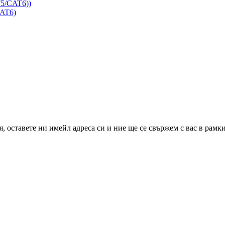
T5/CAT6))
CAT6)
 оставете ни имейл адреса си и ние ще се свържем с вас в рамкит