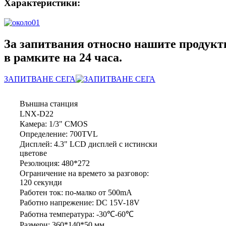
Характеристики:
За запитвания относно нашите продукти 
в рамките на 24 часа.
ЗАПИТВАНЕ СЕГА
Външна станция
LNX-D22
Камера: 1/3" CMOS
Определение: 700TVL
Дисплей: 4.3" LCD дисплей с истински
цветове
Резолюция: 480*272
Ограничение на времето за разговор:
120 секунди
Работен ток: по-малко от 500mA
Работно напрежение: DC 15V-18V
Работна температура: -30℃-60℃
Размери: 360*140*50 мм