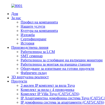
Дом
За нас
Профил на компанията
Нашите услуги
Култура на компанията
Изложба
Сертифициране
История
Производствена линия
Работилница за LCM
SMT семинар
Работилница за сглобяване на вътрешни монитори
Работилница за монтаж на външна станция
Оборудване за изпитване на готови продукти
Фабричен склад
3D виртуална реалност
Продукти
2-жилен IP комплект за вила Tuya
Комплект за вила с 4 проводника
Комплект IP Villa Tuya (CAT5/CAT6)
IP Апартаментна домофонна система Tuya (CAT5/C
IP домофонна система за апартаменти (CAT5/CAT6)