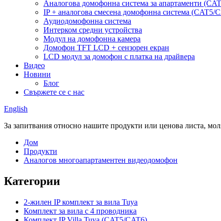
Аналогова домофонна система за апартаменти (CA
IP + аналогова смесена домофонна система (CAT5/
Аудиодомофонна система
Интерком средни устройства
Модул на домофонна камера
Домофон TFT LCD + сензорен екран
LCD модул за домофон с платка на драйвера
Видео
Новини
Блог
Свържете се с нас
English
За запитвания относно нашите продукти или ценова листа, моля,
Дом
Продукти
Аналогов многоапартаментен видеодомофон
Категории
2-жилен IP комплект за вила Tuya
Комплект за вила с 4 проводника
Комплект IP Villa Tuya (CAT5/CAT6)