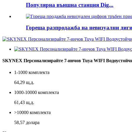
Популярна външна станция Dig...
Гореща разпродажба на невизуални диги
SKYNEX Персонализирайте 7-инчов Tuya WIFI Водоустойчив
1-1000 комплекта
64,29 щ.д.
1000-10000 комплекта
61,43 щ.д.
>10000 комплекта
58,57 долара